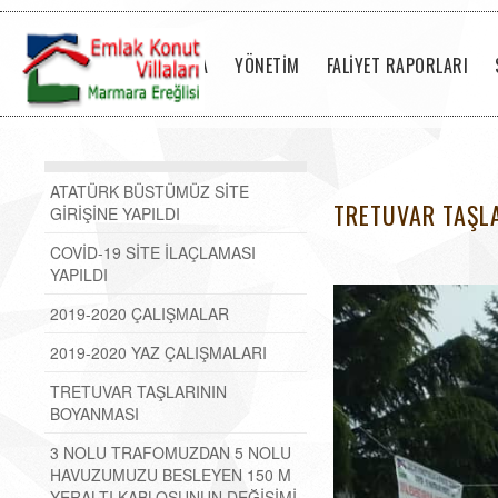
ANASAYFA
YÖNETİM
FALİYET RAPORLARI
ATATÜRK BÜSTÜMÜZ SİTE
TRETUVAR TAŞL
GİRİŞİNE YAPILDI
COVİD-19 SİTE İLAÇLAMASI
YAPILDI
2019-2020 ÇALIŞMALAR
2019-2020 YAZ ÇALIŞMALARI
TRETUVAR TAŞLARININ
BOYANMASI
3 NOLU TRAFOMUZDAN 5 NOLU
HAVUZUMUZU BESLEYEN 150 M
YERALTI KABLOSUNUN DEĞİŞİMİ