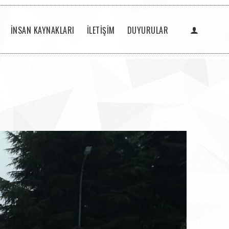
İNSAN KAYNAKLARI
İLETİŞİM
DUYURULAR
TADİLATLAR HAKKINDA
ÖNEMLİ ACİL TELEFONLAR
COVİD-19 SALGINI DUYURU
1 MAYIS İŞÇİ BAYRAMI
YENİ ARAÇ ALIMI
ANNELER GÜNÜ