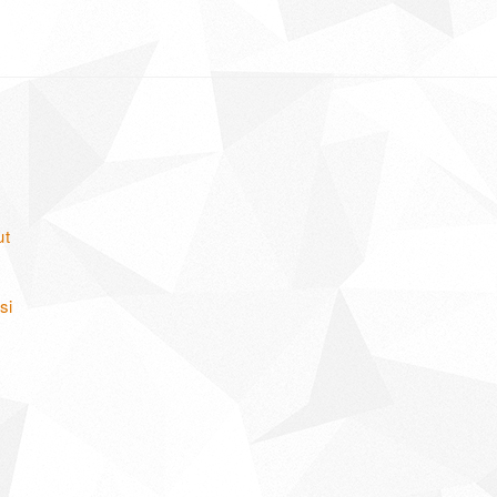
ut
:
si